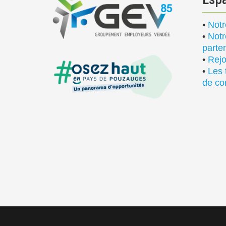
•
Notr
•
Notr
parte
•
Rejo
•
Les 
de co