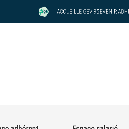
ACCUEIL
LE GEV 85
DEVENIR ADH
ace adhérent
Espace salarié