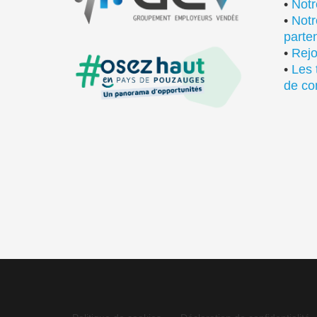
•
Notr
•
Notr
parte
•
Rejo
•
Les 
de co