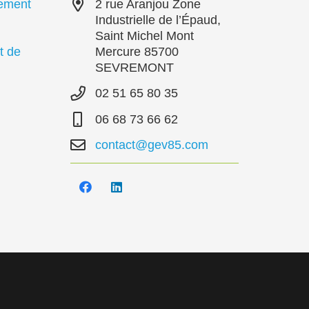
pement
2 rue Aranjou Zone
Industrielle de l’Épaud,
Saint Michel Mont
t de
Mercure 85700
SEVREMONT
02 51 65 80 35
06 68 73 66 62
contact@gev85.com