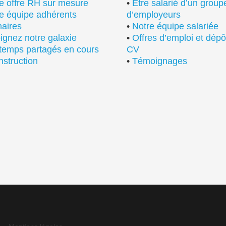
e offre RH sur mesure
•
Etre salarié d’un grou
e équipe adhérents
d’employeurs
naires
•
Notre équipe salariée
ignez notre galaxie
•
Offres d’emploi et dépô
temps partagés en cours
CV
nstruction
•
Témoignages