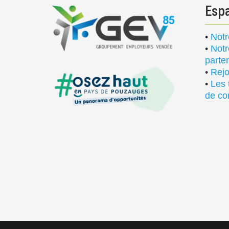
Esp
•
Notr
•
Notr
parte
•
Rejo
•
Les 
de co